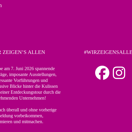
n
 ZEIGEN’S ALLEN
#WIRZEIGENSALL
be am 7. Juni 2026 spannende
räge, imposante Ausstellungen,
ressante Vorführungen und
usive Blicke hinter die Kulissen
deiner Entdeckungstour durch die
nehmenden Unternehmen!
ach überall und ohne vorherige
ldung vorbeikommen,
rmieren und mitmachen.