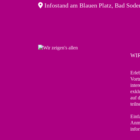
Infostand am Blauen Platz, Bad Sode
WIR
Erle
Vort
inte
exkl
auf 
teil
Einf
Anme
info